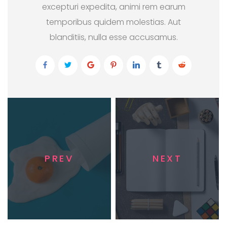
excepturi expedita, animi rem earum
temporibus quidem molestias. Aut
blanditiis, nulla esse accusamus.
PREV
NEXT