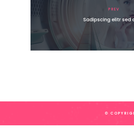
PREV
Sadipscing elitr sed
© COPYRIGH