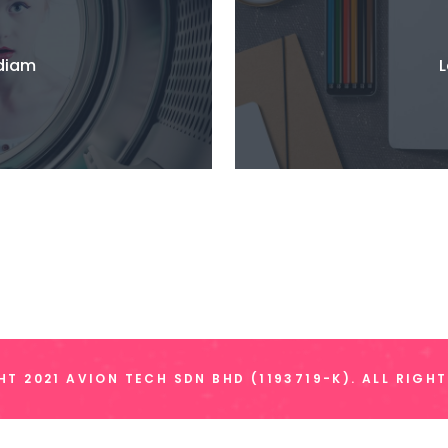
 diam
L
T 2021 AVION TECH SDN BHD (1193719-K). ALL RIGH