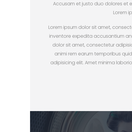
Accusam et justo duo dolores et e
Lorem ip
Lorem ipsum dolor sit amet, consectet
inventore expedita accusantium anim
dolor sit amet, consectetur adipis
animi rem earum temporibus quide
adipisicing elit. Amet minima labo