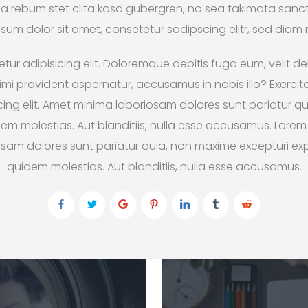
a rebum stet clita kasd gubergren, no sea takimata sanctu
sum dolor sit amet, consetetur sadipscing elitr, sed dia
ur adipisicing elit. Doloremque debitis fuga eum, velit del
i provident aspernatur, accusamus in nobis illo? Exerci
icing elit. Amet minima laboriosam dolores sunt pariatur q
m molestias. Aut blanditiis, nulla esse accusamus. Lorem 
riosam dolores sunt pariatur quia, non maxime excepturi e
quidem molestias. Aut blanditiis, nulla esse accusamus.