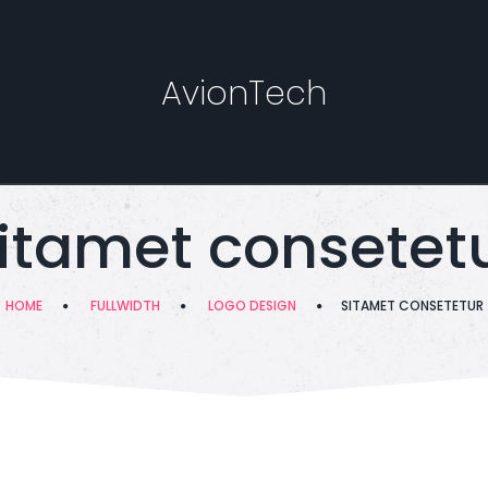
AvionTech
itamet consetet
HOME
FULLWIDTH
LOGO DESIGN
SITAMET CONSETETUR